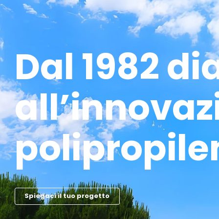
Dal 1982 d
all’innovaz
polipropile
Spiegaci il tuo progetto