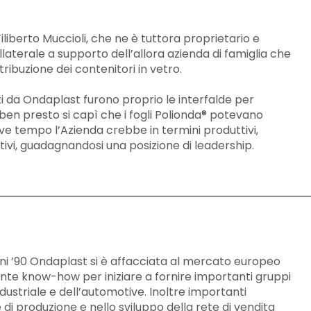
iliberto Muccioli, che ne è tuttora proprietario e
laterale a supporto dell’allora azienda di famiglia che
ibuzione dei contenitori in vetro.
ati da Ondaplast furono proprio le interfalde per
a ben presto si capì che i fogli Polionda® potevano
eve tempo l’Azienda crebbe in termini produttivi,
ativi, guadagnandosi una posizione di leadership.
ni ’90 Ondaplast si è affacciata al mercato europeo
iente know-how per iniziare a fornire importanti gruppi
ndustriale e dell’automotive. Inoltre importanti
 di produzione e nello sviluppo della rete di vendita