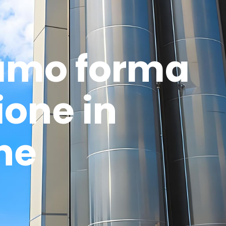
iamo forma
ione in
ne