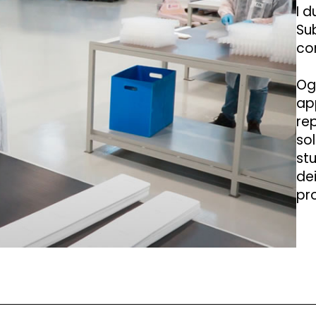
I d
Su
con
Og
app
re
sol
stu
dei
pro