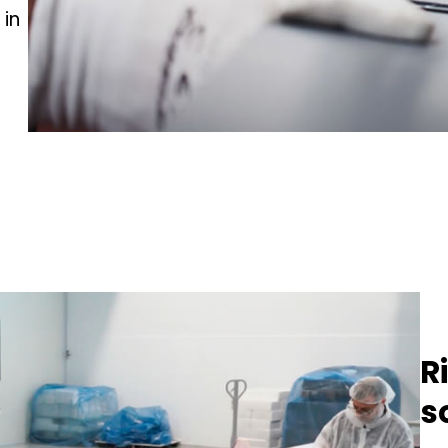
 in
R
s