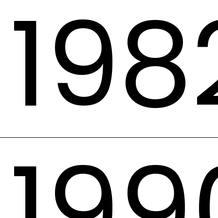
198
199