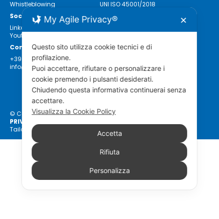
Whistleblowing
UNI ISO 45001/2018
Social Media
My Agile Privacy®
✕
Linkedin
Youtube
Questo sito utilizza cookie tecnici e di
Contatti
profilazione.
+39 0547 56616
info@ondaplast.com
Puoi accettare, rifiutare o personalizzare i
cookie premendo i pulsanti desiderati.
Chiudendo questa informativa continuerai senza
accettare.
Visualizza la Cookie Policy
© Copyright Ondaplast SpA – p.i. 01418590400
PRIVACY POLICY
–
COOKIE POLICY
Tailored by
Simbiosi
Accetta
Rifiuta
Personalizza