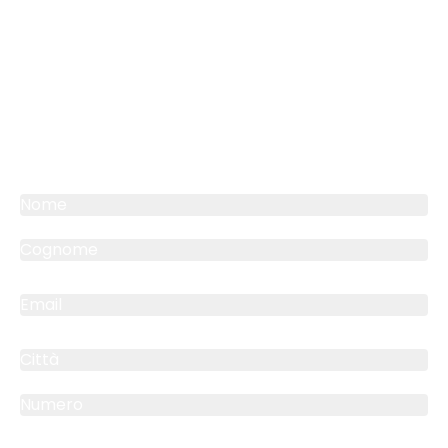
Contattaci per qualsiasi
informazione
Ondaplast è leader europeo
nell’estrusione di fogli e nella realizzazione
di packaging in polipropilene alveolare e
compatto.
Nome *
Cognome *
Email *
Città
Numero
Messaggio *